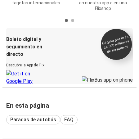
tarjetas internacionales
en nuestra app o en una
Flixshop
Elegida por
más
de 500
Boleto digital y
millones
seguimiento en
de pasajeros
directo
Descubre la App de Flix
En esta página
Paradas de autobús
FAQ