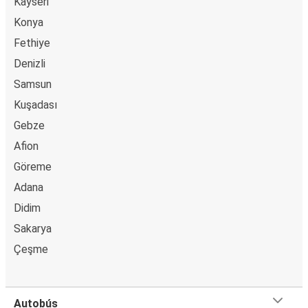
Kayseri
Konya
Fethiye
Denizli
Samsun
Kuşadası
Gebze
Afion
Göreme
Adana
Didim
Sakarya
Çeşme
Autobús