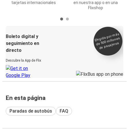
tarjetas internacionales
en nuestra app o en una
Flixshop
Elegida por
más
de 500
Boleto digital y
millones
seguimiento en
de pasajeros
directo
Descubre la App de Flix
En esta página
Paradas de autobús
FAQ