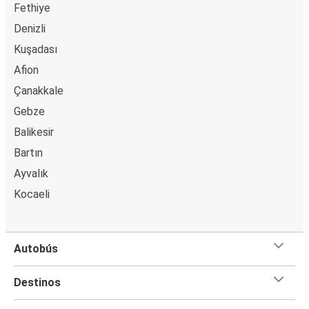
Fethiye
Denizli
Kuşadası
Afion
Çanakkale
Gebze
Balikesir
Bartın
Ayvalık
Kocaeli
Autobús
Destinos