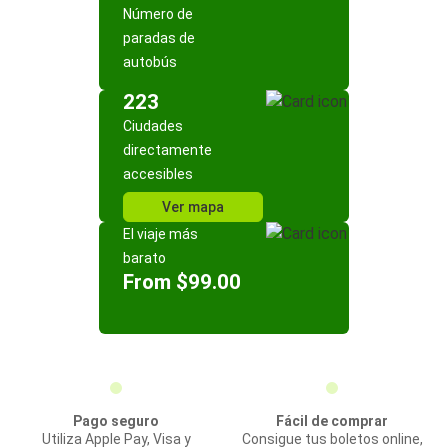
Número de
paradas de
autobús
223
Ciudades
directamente
accesibles
Ver mapa
El viaje más
barato
From $99.00
Pago seguro
Fácil de comprar
Utiliza Apple Pay, Visa y
Consigue tus boletos online,