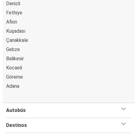
Denizli
Fethiye
Afion
Kuşadası
Çanakkale
Gebze
Balikesir
Kocaeli
Göreme
Adana
Autobús
Destinos