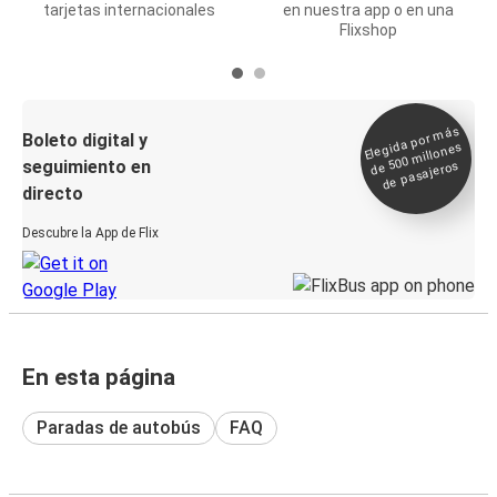
tarjetas internacionales
en nuestra app o en una
Flixshop
Elegida por
más
de 500
Boleto digital y
millones
seguimiento en
de pasajeros
directo
Descubre la App de Flix
En esta página
Paradas de autobús
FAQ