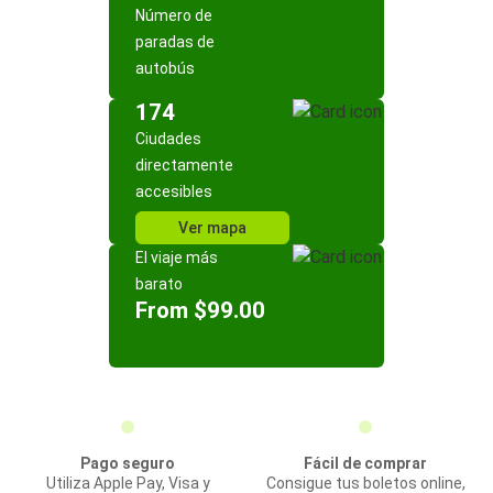
Número de
paradas de
autobús
174
Ciudades
directamente
accesibles
Ver mapa
El viaje más
barato
From $99.00
Pago seguro
Fácil de comprar
Utiliza Apple Pay, Visa y
Consigue tus boletos online,