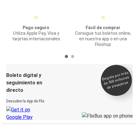
Pago seguro
Fácil de comprar
Utiliza Apple Pay, Visa y
Consigue tus boletos online,
tarjetas internacionales
en nuestra app o en una
Flixshop
Elegida por
más
de 500
Boleto digital y
millones
seguimiento en
de pasajeros
directo
Descubre la App de Flix