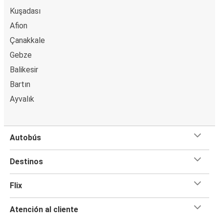
Kuşadası
Afion
Çanakkale
Gebze
Balikesir
Bartın
Ayvalık
Autobús
Destinos
Flix
Atención al cliente