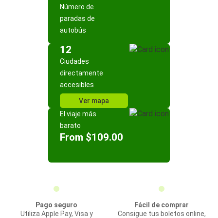
Número de
paradas de
autobús
12
Ciudades
directamente
accesibles
Ver mapa
El viaje más
barato
From $109.00
Pago seguro
Fácil de comprar
Utiliza Apple Pay, Visa y
Consigue tus boletos online,