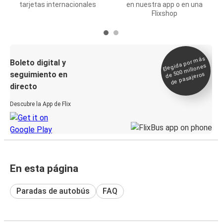
tarjetas internacionales
en nuestra app o en una
Flixshop
Elegida por
más
de 500
Boleto digital y
millones
seguimiento en
de pasajeros
directo
Descubre la App de Flix
En esta página
Paradas de autobús
FAQ