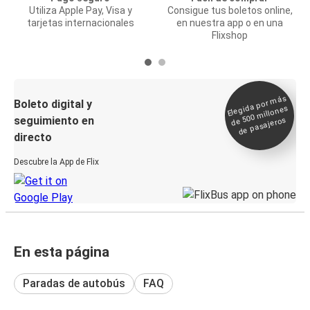
Utiliza Apple Pay, Visa y
Consigue tus boletos online,
tarjetas internacionales
en nuestra app o en una
Flixshop
Elegida por
más
de 500
Boleto digital y
millones
seguimiento en
de pasajeros
directo
Descubre la App de Flix
En esta página
Paradas de autobús
FAQ