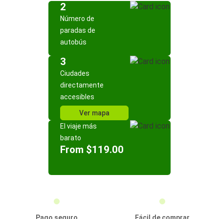
2
Número de
paradas de
autobús
3
Ciudades
directamente
accesibles
Ver mapa
El viaje más
barato
From $119.00
Pago seguro
Fácil de comprar