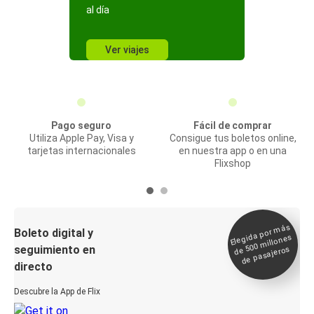
al día
Ver viajes
Pago seguro
Fácil de comprar
Utiliza Apple Pay, Visa y
Consigue tus boletos online,
tarjetas internacionales
en nuestra app o en una
Flixshop
Elegida por
más
de 500
Boleto digital y
millones
seguimiento en
de pasajeros
directo
Descubre la App de Flix