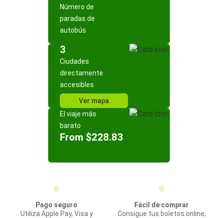
Número de
paradas de
autobús
3
Ciudades
directamente
accesibles
Ver mapa
El viaje más
barato
From $228.83
Pago seguro
Fácil de comprar
Utiliza Apple Pay, Visa y
Consigue tus boletos online,