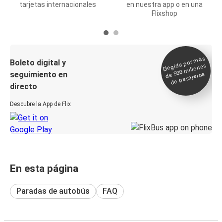
tarjetas internacionales
en nuestra app o en una
Flixshop
Elegida por
más
de 500
Boleto digital y
millones
seguimiento en
de pasajeros
directo
Descubre la App de Flix
En esta página
Paradas de autobús
FAQ