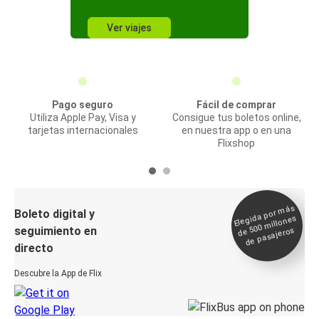
Ver viajes
Pago seguro
Fácil de comprar
Utiliza Apple Pay, Visa y
Consigue tus boletos online,
tarjetas internacionales
en nuestra app o en una
Flixshop
Elegida por
más
de 500
Boleto digital y
millones
seguimiento en
de pasajeros
directo
Descubre la App de Flix