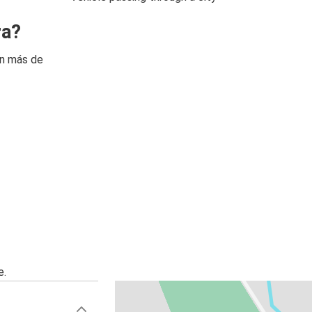
ra?
on más de
e.