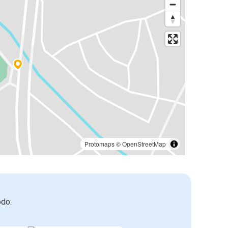
Protomaps
©
OpenStreetMap
odo: