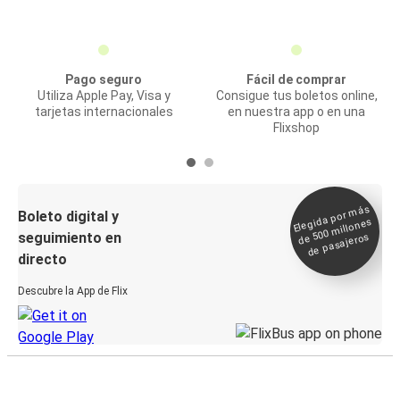
Pago seguro
Fácil de comprar
Utiliza Apple Pay, Visa y
Consigue tus boletos online,
tarjetas internacionales
en nuestra app o en una
Flixshop
Elegida por
más
de 500
Boleto digital y
millones
seguimiento en
de pasajeros
directo
Descubre la App de Flix