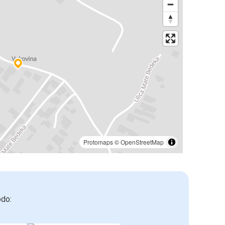
Protomaps
©
OpenStreetMap
odo: