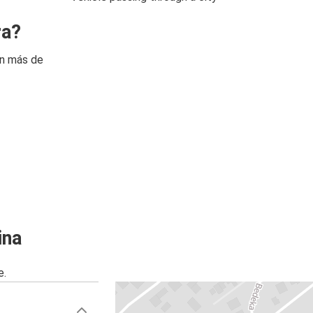
ra?
on más de
ina
e.