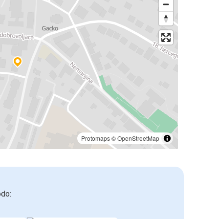
Protomaps
©
OpenStreetMap
odo: