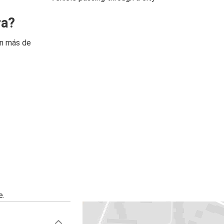
ra?
on más de
e.