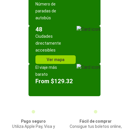
Número de
paradas de
autobús
48
Ciudades
directamente
accesibles
Ver mapa
El viaje más
barato
From $129.32
Pago seguro
Fácil de comprar
Utiliza Apple Pay, Visa y
Consigue tus boletos online,