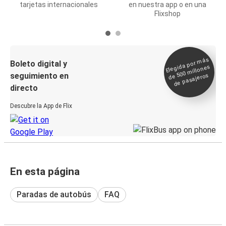
tarjetas internacionales
en nuestra app o en una
Flixshop
Elegida por
más
de 500
Boleto digital y
millones
seguimiento en
de pasajeros
directo
Descubre la App de Flix
En esta página
Paradas de autobús
FAQ