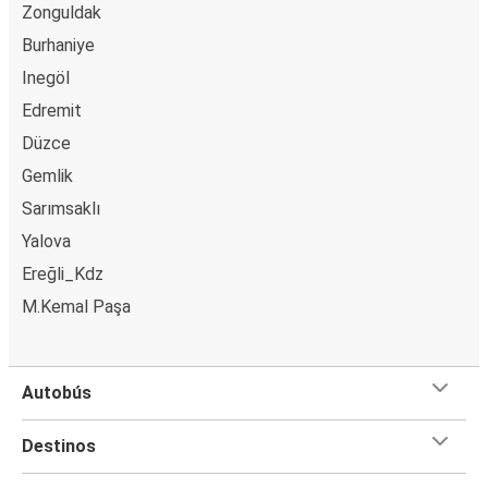
Zonguldak
Burhaniye
Inegöl
Edremit
Düzce
Gemlik
Sarımsaklı
Yalova
Ereğli_Kdz
M.Kemal Paşa
Autobús
Destinos