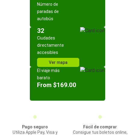
Número de
paradas de
autobús
32
Ciudades
directamente
accesibles
Ver mapa
El viaje más
barato
From $169.00
Pago seguro
Fácil de comprar
Utiliza Apple Pay, Visa y
Consigue tus boletos online,