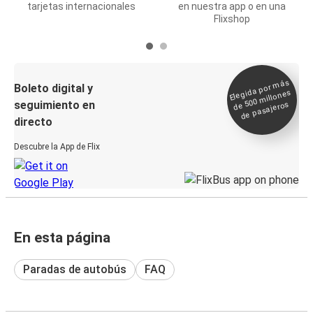
tarjetas internacionales
en nuestra app o en una
Flixshop
Elegida por
más
de 500
Boleto digital y
millones
seguimiento en
de pasajeros
directo
Descubre la App de Flix
En esta página
Paradas de autobús
FAQ