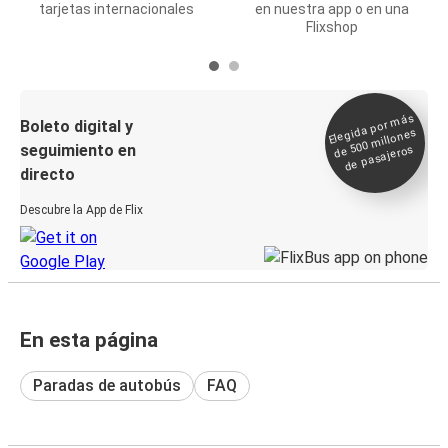
tarjetas internacionales
en nuestra app o en una
Flixshop
Elegida por
más
de 500
Boleto digital y
millones
seguimiento en
de pasajeros
directo
Descubre la App de Flix
En esta página
Paradas de autobús
FAQ