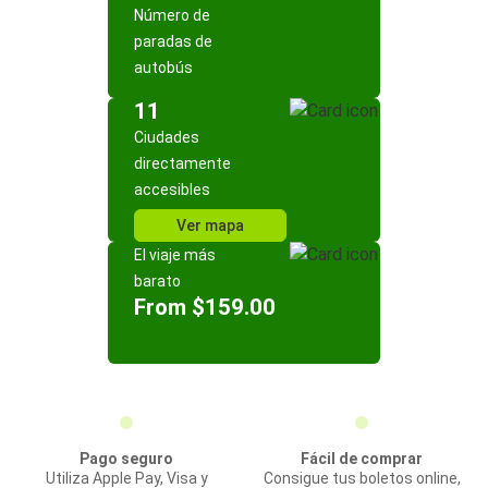
Número de
paradas de
autobús
11
Ciudades
directamente
accesibles
Ver mapa
El viaje más
barato
From $159.00
Pago seguro
Fácil de comprar
Utiliza Apple Pay, Visa y
Consigue tus boletos online,