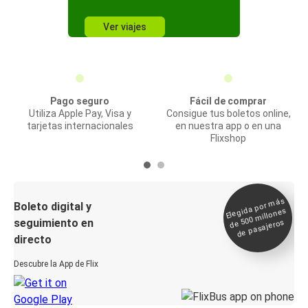
Ver viajes
Pago seguro
Fácil de comprar
Utiliza Apple Pay, Visa y
Consigue tus boletos online,
tarjetas internacionales
en nuestra app o en una
Flixshop
Elegida por
más
de 500
Boleto digital y
millones
seguimiento en
de pasajeros
directo
Descubre la App de Flix