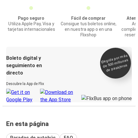
Pago seguro
Fácil de comprar
Atenc
Utiliza Apple Pay, Visa y
Consigue tus boletos online,
Asi
tarjetas internacionales
en nuestra app o en una
complic
Flixshop
reserv
Elegida por
más
de 500
Boleto digital y
millones
seguimiento en
de pasajeros
directo
Descubre la App de Flix
En esta página
Paradas de autobús
FAQ