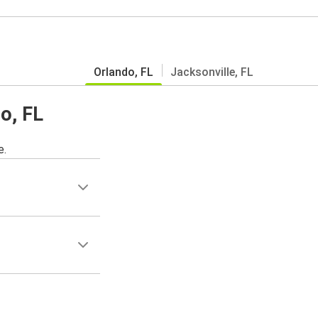
Orlando, FL
Jacksonville, FL
o, FL
e.