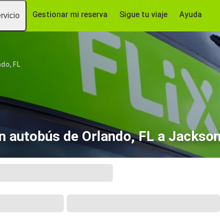
Gestionar mi reserva
Sigue tu viaje
Ayuda
rvicio
ndo, FL
en autobús de Orlando, FL a Jacksonv