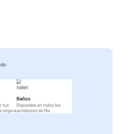
odo:
Baños
r tus
Disponible en todos los
a segura
autobuses de Flix