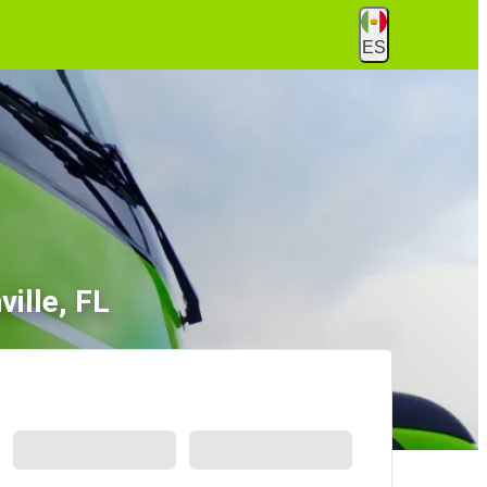
ES
ille, FL