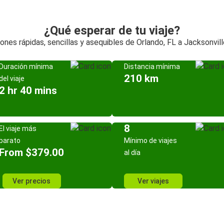
¿Qué esperar de tu viaje?
ones rápidas, sencillas y asequibles de Orlando, FL a Jacksonvill
Duración mínima
Distancia mínima
210 km
del viaje
2 hr 40 mins
8
El viaje más
barato
Mínimo de viajes
From $379.00
al día
Ver precios
Ver viajes