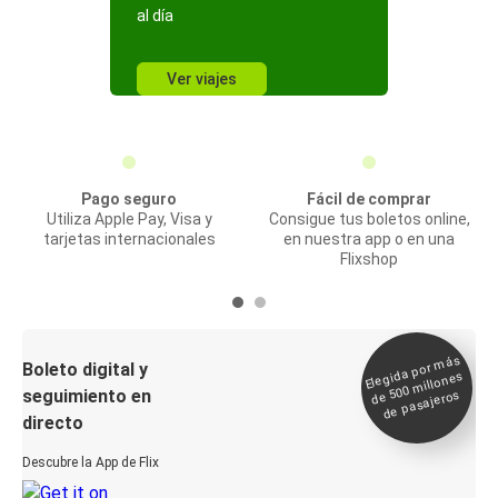
al día
Ver viajes
Pago seguro
Fácil de comprar
Utiliza Apple Pay, Visa y
Consigue tus boletos online,
tarjetas internacionales
en nuestra app o en una
Flixshop
Elegida por
más
de 500
Boleto digital y
millones
seguimiento en
de pasajeros
directo
Descubre la App de Flix