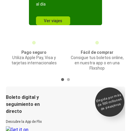
al día
Ver viajes
Pago seguro
Fácil de comprar
Utiliza Apple Pay, Visa y
Consigue tus boletos online,
tarjetas internacionales
en nuestra app o en una
Flixshop
Elegida por
más
de 500
Boleto digital y
millones
seguimiento en
de pasajeros
directo
Descubre la App de Flix