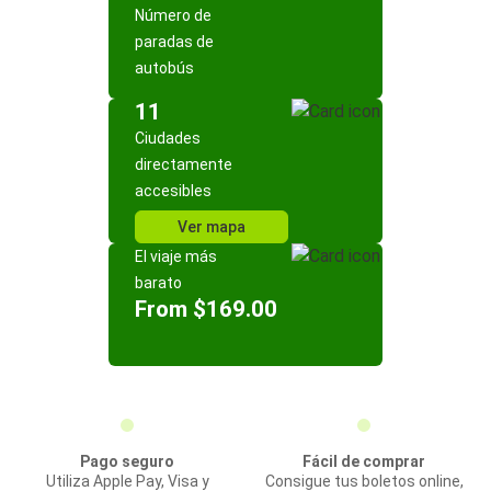
Número de
paradas de
autobús
11
Ciudades
directamente
accesibles
Ver mapa
El viaje más
barato
From $169.00
Pago seguro
Fácil de comprar
Utiliza Apple Pay, Visa y
Consigue tus boletos online,