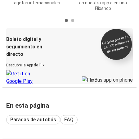
tarjetas internacionales
en nuestra app o en una
Flixshop
Elegida por
más
de 500
Boleto digital y
millones
seguimiento en
de pasajeros
directo
Descubre la App de Flix
En esta página
Paradas de autobús
FAQ