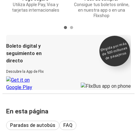
Utiliza Apple Pay, Visa y
Consigue tus boletos online,
tarjetas internacionales
en nuestra app o en una
Flixshop
Elegida por
más
de 500
Boleto digital y
millones
seguimiento en
de pasajeros
directo
Descubre la App de Flix
En esta página
Paradas de autobús
FAQ