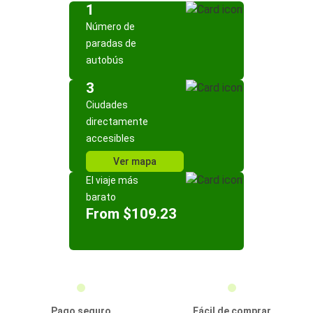
1
Número de
paradas de
autobús
3
Ciudades
directamente
accesibles
Ver mapa
El viaje más
barato
From $109.23
Pago seguro
Fácil de comprar