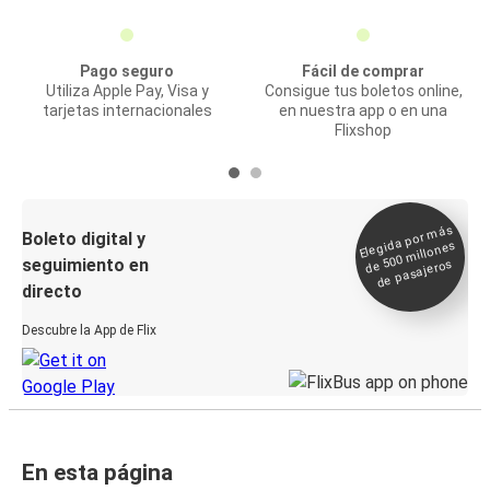
Pago seguro
Fácil de comprar
Utiliza Apple Pay, Visa y
Consigue tus boletos online,
tarjetas internacionales
en nuestra app o en una
Flixshop
Elegida por
más
de 500
Boleto digital y
millones
seguimiento en
de pasajeros
directo
Descubre la App de Flix
En esta página