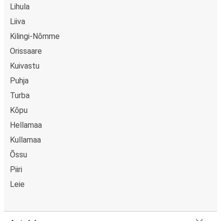
Lihula
Liiva
Kilingi-Nõmme
Orissaare
Kuivastu
Puhja
Turba
Kõpu
Hellamaa
Kullamaa
Õssu
Piiri
Leie