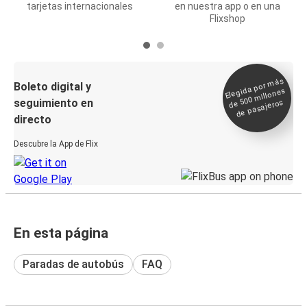
tarjetas internacionales
en nuestra app o en una
Flixshop
Elegida por
más
de 500
Boleto digital y
millones
seguimiento en
de pasajeros
directo
Descubre la App de Flix
En esta página
Paradas de autobús
FAQ