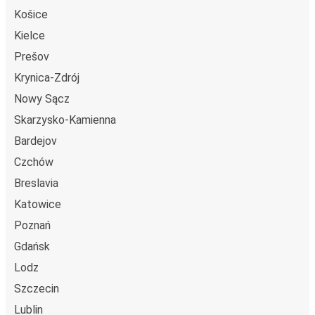
Košice
Kielce
Prešov
Krynica-Zdrój
Nowy Sącz
Skarzysko-Kamienna
Bardejov
Czchów
Breslavia
Katowice
Poznań
Gdańsk
Lodz
Szczecin
Lublin