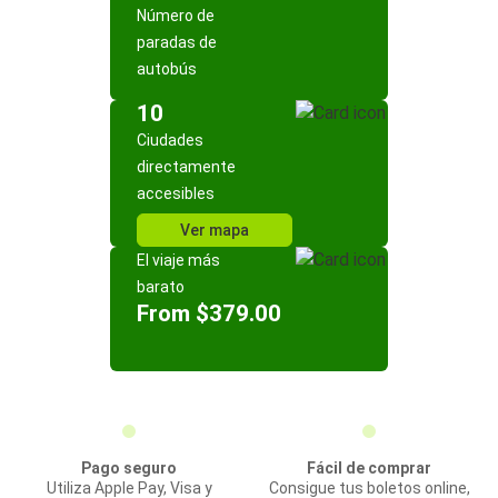
Número de
paradas de
autobús
10
Ciudades
directamente
accesibles
Ver mapa
El viaje más
barato
From $379.00
Pago seguro
Fácil de comprar
Utiliza Apple Pay, Visa y
Consigue tus boletos online,