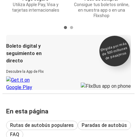
Utiliza Apple Pay, Visa y
Consigue tus boletos online,
tarjetas internacionales
en nuestra app o en una
Flixshop
Elegida por
más
de 500
Boleto digital y
millones
seguimiento en
de pasajeros
directo
Descubre la App de Flix
En esta página
Rutas de autobús populares
Paradas de autobús
FAQ