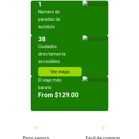
1
Número de
paradas de
autobús
38
Ciudades
directamente
accesibles
Ver mapa
El viaje más
barato
From $129.00
Pago seguro
Fácil de comprar