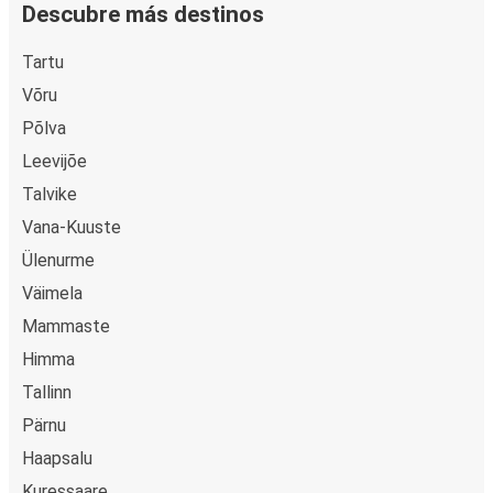
Descubre más destinos
Tartu
Võru
Põlva
Leevijõe
Talvike
Vana-Kuuste
Ülenurme
Väimela
Mammaste
Himma
Tallinn
Pärnu
Haapsalu
Kuressaare