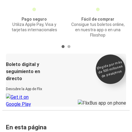
Pago seguro
Fácil de comprar
Utiliza Apple Pay, Visa y
Consigue tus boletos online,
tarjetas internacionales
en nuestra app o en una
Flixshop
Elegida por
más
de 500
Boleto digital y
millones
seguimiento en
de pasajeros
directo
Descubre la App de Flix
En esta página