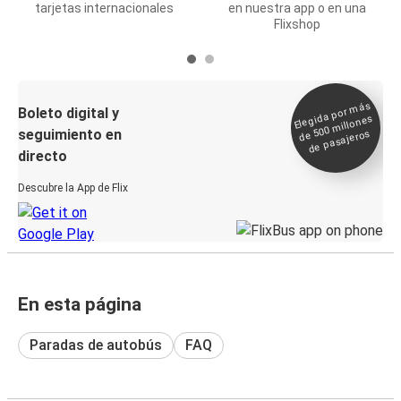
tarjetas internacionales
en nuestra app o en una
Flixshop
Elegida por
más
de 500
Boleto digital y
millones
seguimiento en
de pasajeros
directo
Descubre la App de Flix
En esta página
Paradas de autobús
FAQ