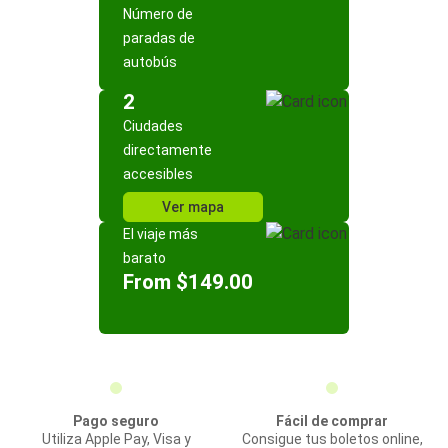
Número de
paradas de
autobús
2
Ciudades
directamente
accesibles
Ver mapa
El viaje más
barato
From $149.00
Pago seguro
Fácil de comprar
Utiliza Apple Pay, Visa y
Consigue tus boletos online,