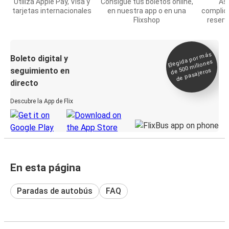
Utiliza Apple Pay, Visa y
Consigue tus boletos online,
Asi
tarjetas internacionales
en nuestra app o en una
complic
Flixshop
reserv
Elegida por
más
de 500
Boleto digital y
millones
seguimiento en
de pasajeros
directo
Descubre la App de Flix
En esta página
Paradas de autobús
FAQ