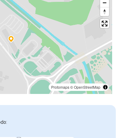
Protomaps
©
OpenStreetMap
odo: