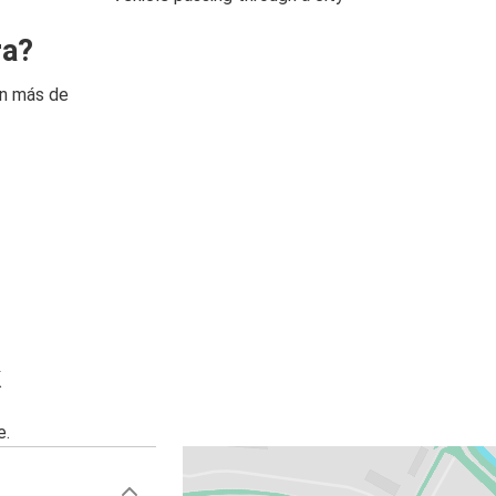
ra?
on más de
k
e.