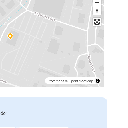
Protomaps
©
OpenStreetMap
odo: