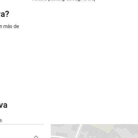
ra?
on más de
va
e.