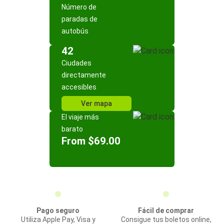
Número de
paradas de
autobús
42
Ciudades
directamente
accesibles
Ver mapa
El viaje más
barato
From $69.00
Pago seguro
Fácil de comprar
Utiliza Apple Pay, Visa y
Consigue tus boletos online,