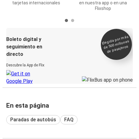
tarjetas internacionales
en nuestra app o en una
Flixshop
Elegida por
más
de 500
Boleto digital y
millones
seguimiento en
de pasajeros
directo
Descubre la App de Flix
En esta página
Paradas de autobús
FAQ