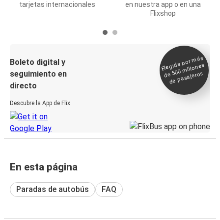
tarjetas internacionales
en nuestra app o en una
Flixshop
Elegida por
más
de 500
Boleto digital y
millones
seguimiento en
de pasajeros
directo
Descubre la App de Flix
En esta página
Paradas de autobús
FAQ