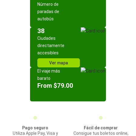
Número de
paradas de
autobús
38
Ciudades
directamente
accesibles
Ver mapa
El viaje más
barato
From $79.00
Pago seguro
Fácil de comprar
Utiliza Apple Pay, Visa y
Consigue tus boletos online,