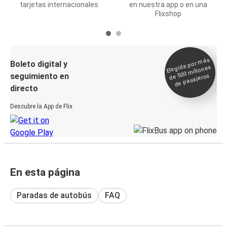
tarjetas internacionales
en nuestra app o en una
Flixshop
Elegida por
más
de 500
Boleto digital y
millones
seguimiento en
de pasajeros
directo
Descubre la App de Flix
En esta página
Paradas de autobús
FAQ