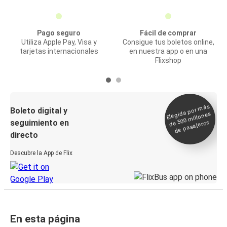
Pago seguro
Fácil de comprar
Utiliza Apple Pay, Visa y
Consigue tus boletos online,
tarjetas internacionales
en nuestra app o en una
Flixshop
Elegida por
más
de 500
Boleto digital y
millones
seguimiento en
de pasajeros
directo
Descubre la App de Flix
En esta página