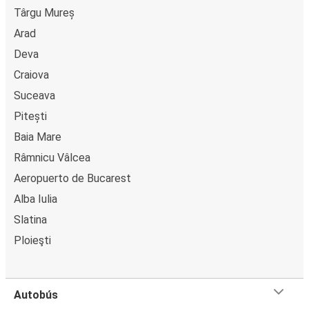
Târgu Mureș
Arad
Deva
Craiova
Suceava
Pitești
Baia Mare
Râmnicu Vâlcea
Aeropuerto de Bucarest
Alba Iulia
Slatina
Ploieşti
Autobús