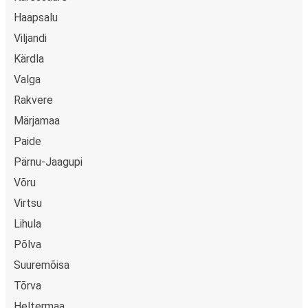
Haapsalu
Viljandi
Kärdla
Valga
Rakvere
Märjamaa
Paide
Pärnu-Jaagupi
Võru
Virtsu
Lihula
Põlva
Suuremõisa
Tõrva
Heltermaa