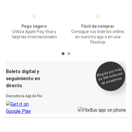
Pago seguro
Fácil de comprar
Utiliza Apple Pay, Visa y
Consigue tus boletos online,
tarjetas internacionales
en nuestra app o en una
Flixshop
Elegida por
más
de 500
Boleto digital y
millones
seguimiento en
de pasajeros
directo
Descubre la App de Flix