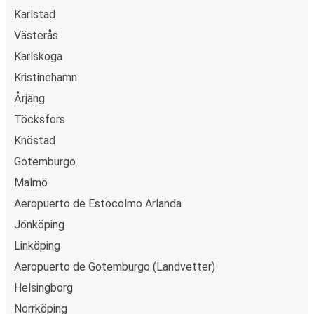
Karlstad
Västerås
Karlskoga
Kristinehamn
Årjäng
Töcksfors
Knöstad
Gotemburgo
Malmö
Aeropuerto de Estocolmo Arlanda
Jönköping
Linköping
Aeropuerto de Gotemburgo (Landvetter)
Helsingborg
Norrköping