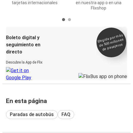
tarjetas internacionales
en nuestra app o en una
Flixshop
Elegida por
más
de 500
Boleto digital y
millones
seguimiento en
de pasajeros
directo
Descubre la App de Flix
En esta página
Paradas de autobús
FAQ