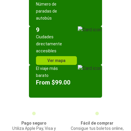
Número de
paradas de
autobús
9
Ciudades
directamente
accesibles
Ver mapa
El viaje más
barato
From $99.00
Pago seguro
Fácil de comprar
Utiliza Apple Pay, Visa y
Consigue tus boletos online,