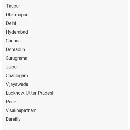
Tirupur
Dharmapuri
Delhi
Hyderabad
Chennai
Dehradún
Gurugrama
Jaipur
Chandigarh
Vijayawada
Lucknow, Uttar Pradesh
Pune
Visakhapatnam
Bareilly