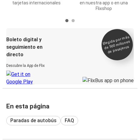
tarjetas internacionales
en nuestra app o en una
Flixshop
Elegida por
más
de 500
Boleto digital y
millones
seguimiento en
de pasajeros
directo
Descubre la App de Flix
En esta página
Paradas de autobús
FAQ