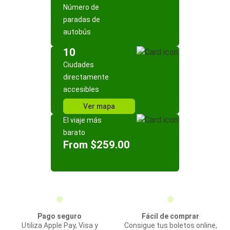
Número de
paradas de
autobús
10
Ciudades
directamente
accesibles
Ver mapa
El viaje más
barato
From $259.00
Pago seguro
Fácil de comprar
Utiliza Apple Pay, Visa y
Consigue tus boletos online,