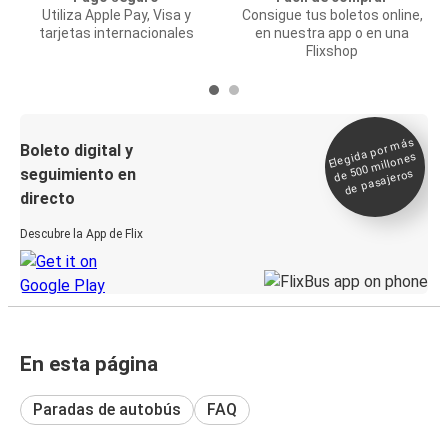
Utiliza Apple Pay, Visa y
Consigue tus boletos online,
tarjetas internacionales
en nuestra app o en una
Flixshop
Elegida por
más
de 500
Boleto digital y
millones
seguimiento en
de pasajeros
directo
Descubre la App de Flix
En esta página
Paradas de autobús
FAQ