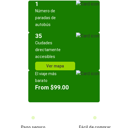
1
Número de
paradas de
autobús
35
Ciudades
directamente
accesibles
Ver mapa
El viaje más
barato
From $99.00
Pago seguro
Fácil de comprar