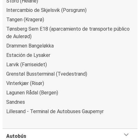
Stord (Heiane)
Intercambio de Skjelsvik (Porsgrunn)
Tangen (Kragerø)
Tønsberg Sem E18 (aparcamiento de transporte público
de Aulerød)
Drammen Bangeløkka
Estación de Lysaker
Larvik (Farriseidet)
Grenstøl Bussterminal (Tvedestrand)
Vinterkjær (Risør)
Lagunen Rådal (Bergen)
Sandnes
Lillesand - Terminal de Autobuses Gaupemyr
Autobús