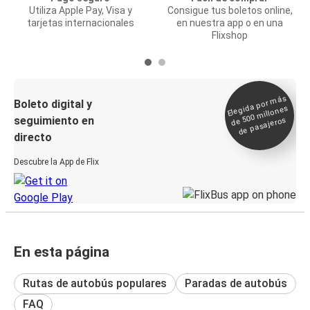
Utiliza Apple Pay, Visa y
Consigue tus boletos online,
tarjetas internacionales
en nuestra app o en una
Flixshop
Elegida por
más
de 500
Boleto digital y
millones
seguimiento en
de pasajeros
directo
Descubre la App de Flix
En esta página
Rutas de autobús populares
Paradas de autobús
FAQ