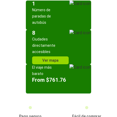
1
Número de
paradas de
autobús
8
Ciudades
directamente
accesibles
Ver mapa
El viaje más
barato
From $761.76
Pago seguro
Fácil de comprar