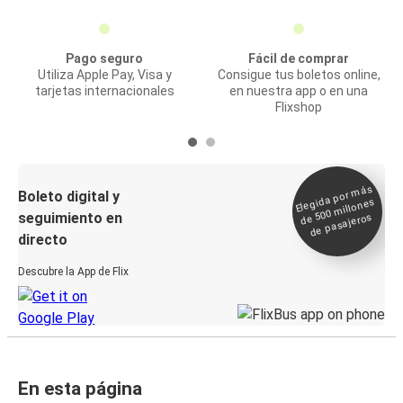
Pago seguro
Fácil de comprar
Utiliza Apple Pay, Visa y
Consigue tus boletos online,
tarjetas internacionales
en nuestra app o en una
Flixshop
Elegida por
más
de 500
Boleto digital y
millones
seguimiento en
de pasajeros
directo
Descubre la App de Flix
En esta página