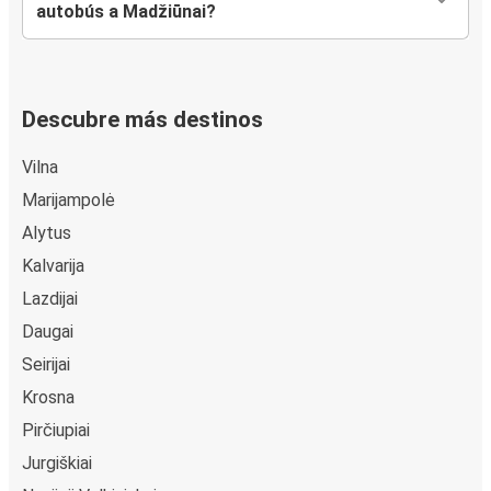
autobús a Madžiūnai?
Descubre más destinos
Vilna
Marijampolė
Alytus
Kalvarija
Lazdijai
Daugai
Seirijai
Krosna
Pirčiupiai
Jurgiškiai