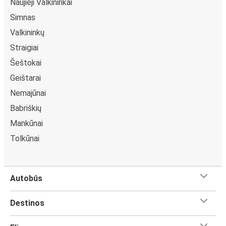
Naujieji Valkininkai
Simnas
Valkininkų
Straigiai
Šeštokai
Geištarai
Nemajūnai
Babriškių
Mankūnai
Tolkūnai
Autobús
Destinos