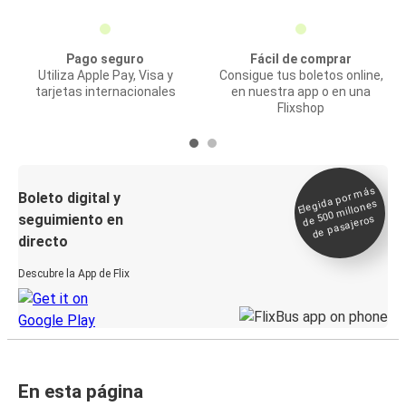
Pago seguro
Fácil de comprar
Utiliza Apple Pay, Visa y
Consigue tus boletos online,
tarjetas internacionales
en nuestra app o en una
Flixshop
Elegida por
más
de 500
Boleto digital y
millones
seguimiento en
de pasajeros
directo
Descubre la App de Flix
En esta página