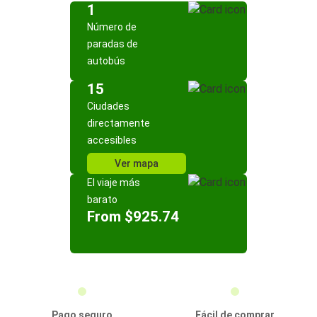
1
Número de
paradas de
autobús
15
Ciudades
directamente
accesibles
Ver mapa
El viaje más
barato
From $925.74
Pago seguro
Fácil de comprar