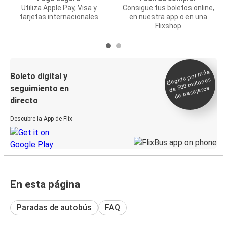
Utiliza Apple Pay, Visa y
Consigue tus boletos online,
tarjetas internacionales
en nuestra app o en una
Flixshop
Elegida por
más
de 500
Boleto digital y
millones
seguimiento en
de pasajeros
directo
Descubre la App de Flix
En esta página
Paradas de autobús
FAQ