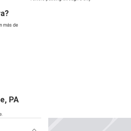
ra?
on más de
e, PA
e.