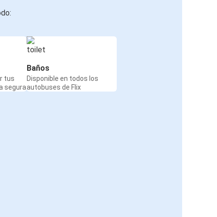
odo:
Baños
r tus
Disponible en todos los
a segura
autobuses de Flix