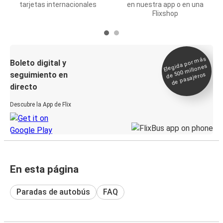
tarjetas internacionales
en nuestra app o en una
Flixshop
Elegida por
más
de 500
Boleto digital y
millones
seguimiento en
de pasajeros
directo
Descubre la App de Flix
En esta página
Paradas de autobús
FAQ