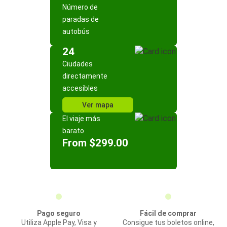
Número de
paradas de
autobús
24
Ciudades
directamente
accesibles
Ver mapa
El viaje más
barato
From $299.00
Pago seguro
Fácil de comprar
Utiliza Apple Pay, Visa y
Consigue tus boletos online,