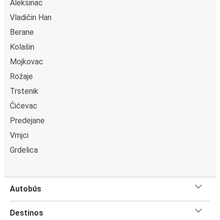
Aleksinac
Vladičin Han
Berane
Kolašin
Mojkovac
Rožaje
Trstenik
Ćićevac
Predejane
Vrnjci
Grdelica
Autobús
Destinos