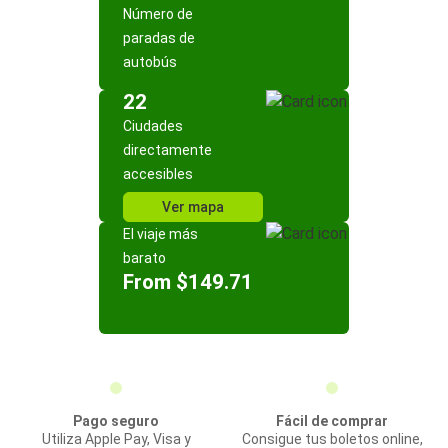
Número de
paradas de
autobús
22
Ciudades
directamente
accesibles
Ver mapa
El viaje más
barato
From $149.71
Pago seguro
Fácil de comprar
Utiliza Apple Pay, Visa y
Consigue tus boletos online,