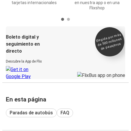
tarjetas internacionales
en nuestra app o en una
Flixshop
Elegida por
más
de 500
Boleto digital y
millones
seguimiento en
de pasajeros
directo
Descubre la App de Flix
En esta página
Paradas de autobús
FAQ