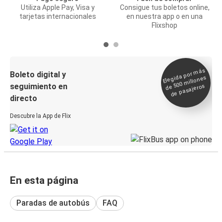
Utiliza Apple Pay, Visa y
Consigue tus boletos online,
tarjetas internacionales
en nuestra app o en una
Flixshop
Elegida por
más
de 500
Boleto digital y
millones
seguimiento en
de pasajeros
directo
Descubre la App de Flix
En esta página
Paradas de autobús
FAQ