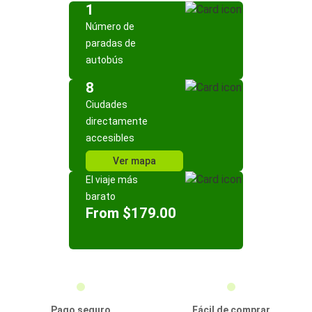
1
Número de
paradas de
autobús
8
Ciudades
directamente
accesibles
Ver mapa
El viaje más
barato
From $179.00
Pago seguro
Fácil de comprar