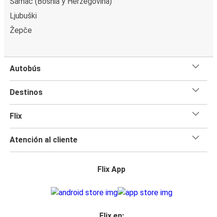
Samac (Bosnia y Herzegovina)
Ljubuški
Žepče
Autobús
Destinos
Flix
Atención al cliente
Flix App
Flix en: