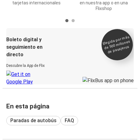
tarjetas internacionales
en nuestra app o en una
Flixshop
Elegida por
más
de 500
Boleto digital y
millones
seguimiento en
de pasajeros
directo
Descubre la App de Flix
En esta página
Paradas de autobús
FAQ