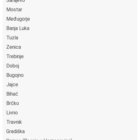
Sarajevo
Mostar
Međugorje
Banja Luka
Tuzla
Zenica
Trebinje
Doboj
Bugojno
Jajce
Bihać
Brčko
Livno
Travnik
Gradiška