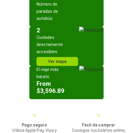
Número de
paradas de
autobús
2
Ciudades
directamente
accesibles
Ver mapa
El viaje más
barato
From
$3,596.89
Pago seguro
Fácil de comprar
Utiliza Apple Pay, Visa y
Consigue tus boletos online,