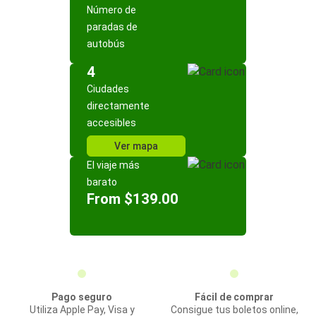
Número de
paradas de
autobús
4
Ciudades
directamente
accesibles
Ver mapa
El viaje más
barato
From $139.00
Pago seguro
Fácil de comprar
Utiliza Apple Pay, Visa y
Consigue tus boletos online,