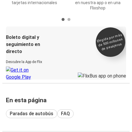
tarjetas internacionales
en nuestra app o en una
Flixshop
Elegida por
más
de 500
Boleto digital y
millones
seguimiento en
de pasajeros
directo
Descubre la App de Flix
En esta página
Paradas de autobús
FAQ