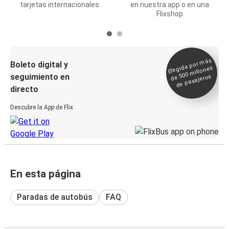
tarjetas internacionales
en nuestra app o en una
Flixshop
Elegida por
más
de 500
Boleto digital y
millones
seguimiento en
de pasajeros
directo
Descubre la App de Flix
En esta página
Paradas de autobús
FAQ