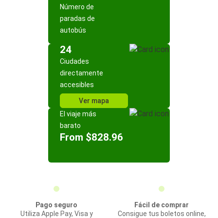
Número de
paradas de
autobús
24
Ciudades
directamente
accesibles
Ver mapa
El viaje más
barato
From $828.96
Pago seguro
Fácil de comprar
Utiliza Apple Pay, Visa y
Consigue tus boletos online,