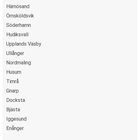
Härnösand
Örnsköldsvik
Söderhamn
Hudiksvall
Upplands Väsby
Ullånger
Nordmaling
Husum
Timrå
Gnarp
Docksta
Bjästa
Iggesund
Enånger